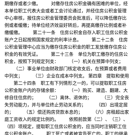
期缴存或者少缴。 对缴存住房公积金确有困难的单位，经
本单位职工代表大会或者工会讨论通过，并经住房公积金管理
中心审核，报住房公积金管理委员会批准后，可以降低缴存比
例或者缓缴；待单位经济效益好转后，再提高缴存比例或者补
缴缓缴。 第二十一条 住房公积金自存入职工住房公积金
账户之日起按照国家规定的利率计息。 第二十二条 住房
公积金管理中心应当为缴存住房公积金的职工发放缴存住房公
积金的有效凭证。 第二十三条 单位为职工缴存的住房公
积金，按照下列规定列支： （一）机关在预算中列支；
（二）事业单位由财政部门核定收支后，在预算或者费用
中列支； （三）企业在成本中列支。 第四章 提取和使用
第二十四条 职工有下列情形之一的，可以提取职工住房
公积金账户内的存储余额： （一）购买、建造、翻建、大
修自住住房的； （二）离休、退休的； （三）完全丧
失劳动能力，并与单位终止劳动关系的； （四）出境定居
的； （五）偿还购房贷款本息的； （六）房租超出家
庭工资收入的规定比例的。 依照前款第（二）、（三）、
（四）项规定，提取职工住房公积金的，应当同时注销职工住
房公积金账户。 职工死亡或者被宣告死亡的，职工的继承