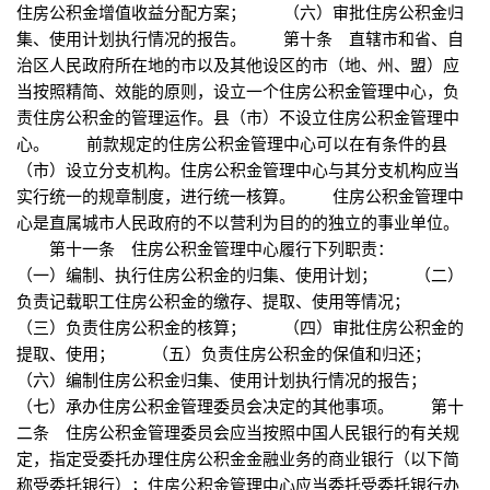
住房公积金增值收益分配方案； （六）审批住房公积金归
集、使用计划执行情况的报告。 第十条 直辖市和省、自
治区人民政府所在地的市以及其他设区的市（地、州、盟）应
当按照精简、效能的原则，设立一个住房公积金管理中心，负
责住房公积金的管理运作。县（市）不设立住房公积金管理中
心。 前款规定的住房公积金管理中心可以在有条件的县
（市）设立分支机构。住房公积金管理中心与其分支机构应当
实行统一的规章制度，进行统一核算。 住房公积金管理中
心是直属城市人民政府的不以营利为目的的独立的事业单位。
第十一条 住房公积金管理中心履行下列职责：
（一）编制、执行住房公积金的归集、使用计划； （二）
负责记载职工住房公积金的缴存、提取、使用等情况；
（三）负责住房公积金的核算； （四）审批住房公积金的
提取、使用； （五）负责住房公积金的保值和归还；
（六）编制住房公积金归集、使用计划执行情况的报告；
（七）承办住房公积金管理委员会决定的其他事项。 第十
二条 住房公积金管理委员会应当按照中国人民银行的有关规
定，指定受委托办理住房公积金金融业务的商业银行（以下简
称受委托银行）；住房公积金管理中心应当委托受委托银行办