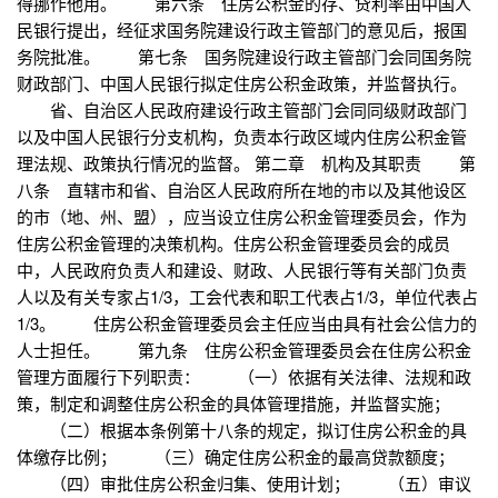
得挪作他用。 第六条 住房公积金的存、贷利率由中国人
民银行提出，经征求国务院建设行政主管部门的意见后，报国
务院批准。 第七条 国务院建设行政主管部门会同国务院
财政部门、中国人民银行拟定住房公积金政策，并监督执行。
省、自治区人民政府建设行政主管部门会同同级财政部门
以及中国人民银行分支机构，负责本行政区域内住房公积金管
理法规、政策执行情况的监督。 第二章 机构及其职责 第
八条 直辖市和省、自治区人民政府所在地的市以及其他设区
的市（地、州、盟），应当设立住房公积金管理委员会，作为
住房公积金管理的决策机构。住房公积金管理委员会的成员
中，人民政府负责人和建设、财政、人民银行等有关部门负责
人以及有关专家占1/3，工会代表和职工代表占1/3，单位代表占
1/3。 住房公积金管理委员会主任应当由具有社会公信力的
人士担任。 第九条 住房公积金管理委员会在住房公积金
管理方面履行下列职责： （一）依据有关法律、法规和政
策，制定和调整住房公积金的具体管理措施，并监督实施；
（二）根据本条例第十八条的规定，拟订住房公积金的具
体缴存比例； （三）确定住房公积金的最高贷款额度；
（四）审批住房公积金归集、使用计划； （五）审议