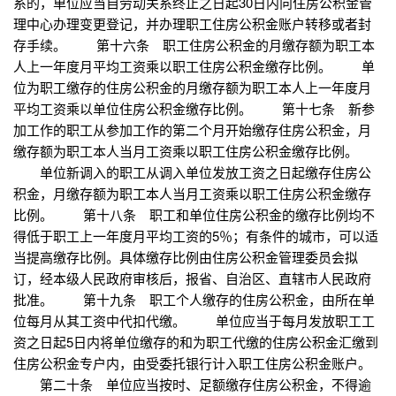
系的，单位应当自劳动关系终止之日起30日内向住房公积金管
理中心办理变更登记，并办理职工住房公积金账户转移或者封
存手续。 第十六条 职工住房公积金的月缴存额为职工本
人上一年度月平均工资乘以职工住房公积金缴存比例。 单
位为职工缴存的住房公积金的月缴存额为职工本人上一年度月
平均工资乘以单位住房公积金缴存比例。 第十七条 新参
加工作的职工从参加工作的第二个月开始缴存住房公积金，月
缴存额为职工本人当月工资乘以职工住房公积金缴存比例。
单位新调入的职工从调入单位发放工资之日起缴存住房公
积金，月缴存额为职工本人当月工资乘以职工住房公积金缴存
比例。 第十八条 职工和单位住房公积金的缴存比例均不
得低于职工上一年度月平均工资的5％；有条件的城市，可以适
当提高缴存比例。具体缴存比例由住房公积金管理委员会拟
订，经本级人民政府审核后，报省、自治区、直辖市人民政府
批准。 第十九条 职工个人缴存的住房公积金，由所在单
位每月从其工资中代扣代缴。 单位应当于每月发放职工工
资之日起5日内将单位缴存的和为职工代缴的住房公积金汇缴到
住房公积金专户内，由受委托银行计入职工住房公积金账户。
第二十条 单位应当按时、足额缴存住房公积金，不得逾