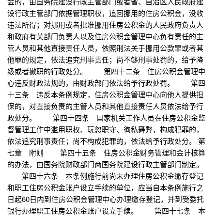
金的，由国务院建设行政主管部门或者省、自治区人民政府建
设行政主管部门依据管理职权，追回挪用的住房公积金，没收
违法所得；对挪用或者批准挪用住房公积金的人民政府负责人
和政府有关部门负责人以及住房公积金管理中心负有责任的主
管人员和其他直接责任人员，依照刑法关于挪用公款罪或者其
他罪的规定，依法追究刑事责任；尚不够刑事处罚的，给予降
级或者撤职的行政处分。 第四十二条 住房公积金管理中
心违反财政法规的，由财政部门依法给予行政处罚。 第四
十三条 违反本条例规定，住房公积金管理中心向他人提供担
保的，对直接负责的主管人员和其他直接责任人员依法给予行
政处分。 第四十四条 国家机关工作人员在住房公积金监
督管理工作中滥用职权、玩忽职守、徇私舞弊，构成犯罪的，
依法追究刑事责任；尚不构成犯罪的，依法给予行政处分。 第
七章 附则 第四十五条 住房公积金财务管理和会计核算
的办法，由国务院财政部门商国务院建设行政主管部门制定。
第四十六条 本条例施行前尚未办理住房公积金缴存登记
和职工住房公积金账户设立手续的单位，应当自本条例施行之
日起60日内到住房公积金管理中心办理缴存登记，并到受委托
银行办理职工住房公积金账户设立手续。 第四十七条 本