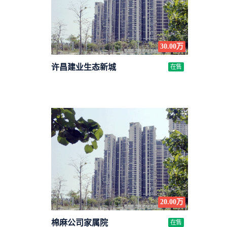
30.00万
许昌建业生态新城
在售
20.00万
棉麻公司家属院
在售