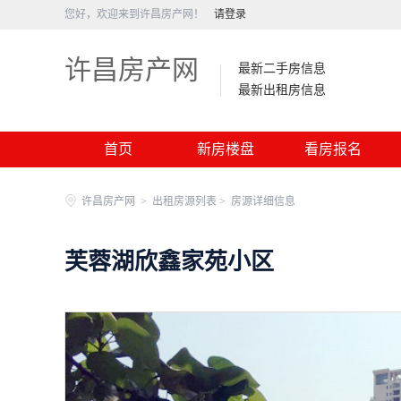
您好，欢迎来到许昌房产网！
请登录
许昌房产网
最新二手房信息
最新出租房信息
首页
新房楼盘
看房报名
许昌房产网
>
出租房源列表 >
房源详细信息
芙蓉湖欣鑫家苑小区