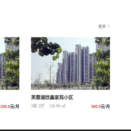
更多
芙蓉湖欣鑫家苑小区
3室 2厅
126.00 ㎡
2200.0
元/月
900.0
元/月