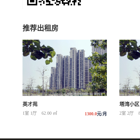
推荐出租房
英才苑
塔湾小区
1室 1厅
62.00 ㎡
2室 2厅
1300.0
元/月