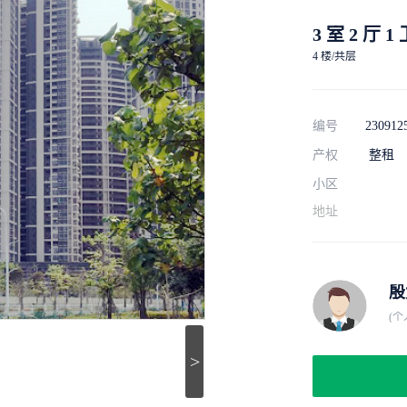
3 室 2 厅 1
4 楼/共层
编号
230912
产权
整租
小区
地址
殷
(个
>