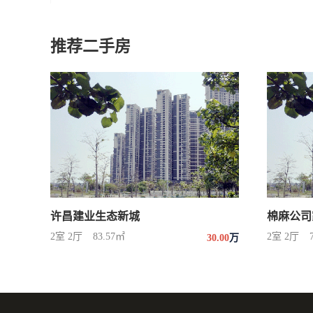
推荐二手房
许昌建业生态新城
棉麻公司
2室 2厅
83.57㎡
2室 2厅
30.00
万