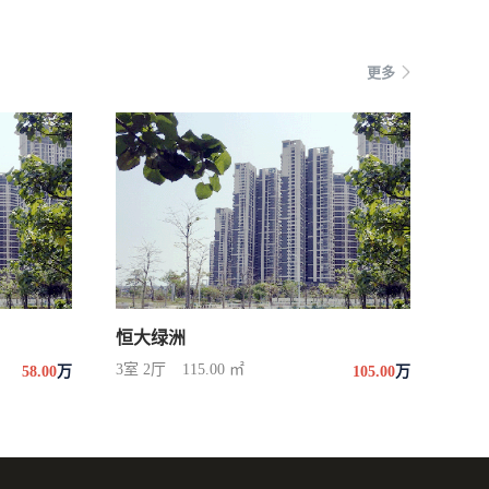
更多
恒大绿洲
3室 2厅
115.00 ㎡
58.00
万
105.00
万