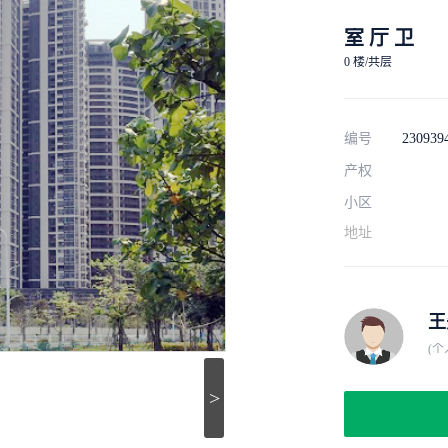
室 厅 卫
0 楼/共层
编号
230939
产权
小区
地址
王
(个
>